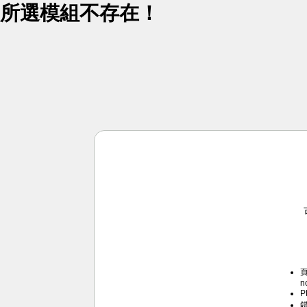
所選模組不存在！
頁
n
P
錯