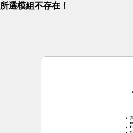
所選模組不存在！
頁
n
P
錯