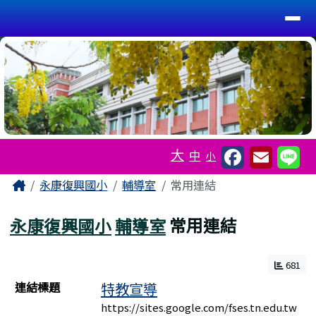
台南市永康復興國小
導覽列
跳至主內容區
工具列
大
中
小
頁尾區域
主內容區域
Home
永康復興國小
輔導室
常用連結
永康復興國小
輔導室
常用連結
681
連結列表
連結標題
特教宣導
https://sites.google.com/fses.tn.edu.tw