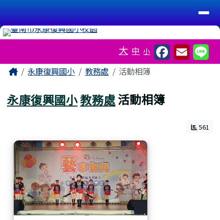
台南市永康復興國小
導覽列
跳至主內容區
工具列
大
中
小
頁尾區域
主內容區域
Home
永康復興國小
教務處
活動相簿
永康復興國小
教務處
活動相簿
561